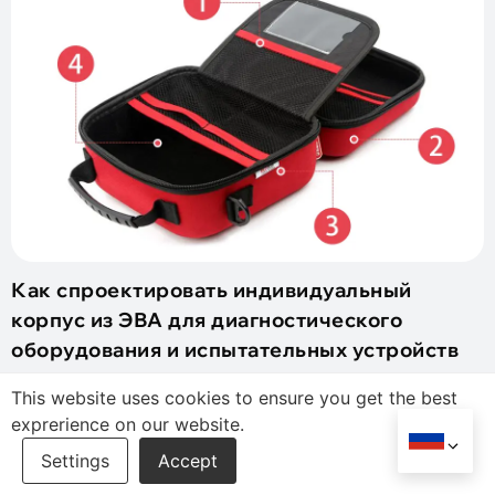
Как спроектировать индивидуальный
корпус из ЭВА для диагностического
оборудования и испытательных устройств
Узнайте, как спроектировать индивидуальный чехол из
This website uses cookies to ensure you get the best
ЭВА для диагностического оборудования с помощью
exprerience on our website.
четкого пошагового процесса для лучшей защиты и
удобства использования..