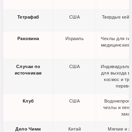
Тетрафаб
США
Твердые кейс
Раковина
Израиль
Чехлы для ги
медицинских 
Случаи по
США
Индивидуаль
источникам
для выхода в
космос и тр
перево
Клуб
США
Водонепрон
чехлы и пено
зака
Дело Чими
Китай
Мягкие и ж