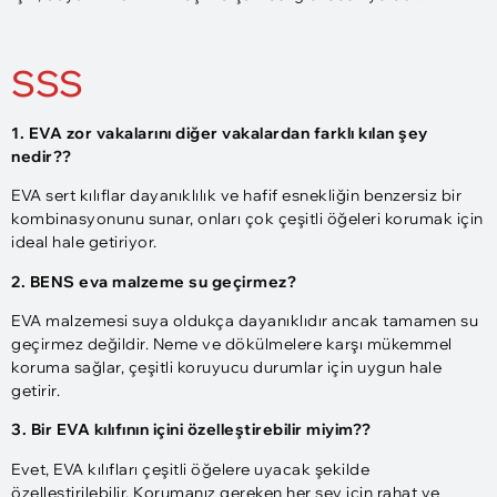
SSS
1. EVA zor vakalarını diğer vakalardan farklı kılan şey
nedir??
EVA sert kılıflar dayanıklılık ve hafif esnekliğin benzersiz bir
kombinasyonunu sunar, onları çok çeşitli öğeleri korumak için
ideal hale getiriyor.
2. BEN
S
eva
malzeme su geçirmez
?
EVA malzemesi suya oldukça dayanıklıdır ancak tamamen su
geçirmez değildir. Neme ve dökülmelere karşı mükemmel
koruma sağlar, çeşitli koruyucu durumlar için uygun hale
getirir.
3. Bir EVA kılıfının içini özelleştirebilir miyim??
Evet, EVA kılıfları çeşitli öğelere uyacak şekilde
özelleştirilebilir, Korumanız gereken her şey için rahat ve