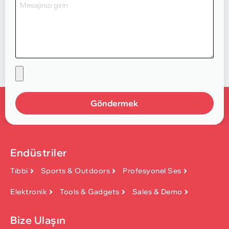
Göndermek
Endüstriler
Tıbbi
Sports & Outdoors
Profesyonel Ses
Elektronik
Tools & Gadgets
Sales & Demo
Bize Ulaşın