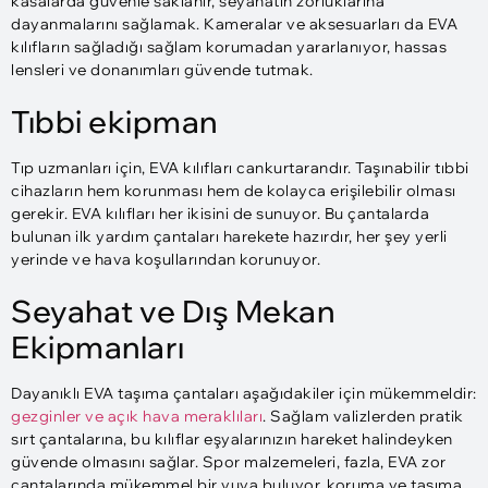
kasalarda güvenle saklanır, seyahatin zorluklarına
dayanmalarını sağlamak. Kameralar ve aksesuarları da EVA
kılıfların sağladığı sağlam korumadan yararlanıyor, hassas
lensleri ve donanımları güvende tutmak.
Tıbbi ekipman
Tıp uzmanları için, EVA kılıfları cankurtarandır. Taşınabilir tıbbi
cihazların hem korunması hem de kolayca erişilebilir olması
gerekir. EVA kılıfları her ikisini de sunuyor. Bu çantalarda
bulunan ilk yardım çantaları harekete hazırdır, her şey yerli
yerinde ve hava koşullarından korunuyor.
Seyahat ve Dış Mekan
Ekipmanları
Dayanıklı EVA taşıma çantaları aşağıdakiler için mükemmeldir:
gezginler ve açık hava meraklıları
. Sağlam valizlerden pratik
sırt çantalarına, bu kılıflar eşyalarınızın hareket halindeyken
güvende olmasını sağlar. Spor malzemeleri, fazla, EVA zor
çantalarında mükemmel bir yuva buluyor, koruma ve taşıma