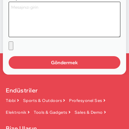
Göndermek
Endüstriler
Tıbbi
Sports & Outdoors
Profesyonel Ses
Elektronik
Tools & Gadgets
Sales & Demo
Bize Ulaşın