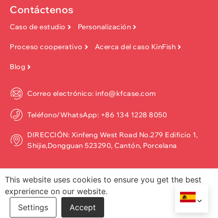
Contáctenos
Caso de estudio
Personalización
Proceso cooperativo
Acerca del caso KinFish
Blog
Correo electrónico: info@kfcase.com
Teléfono/WhatsApp: +86 134 1228 8050
DIRECCIÓN: Xinfeng West Road No.279 Edificio 1,
Shijie,Dongguan 523290, Cantón, Porcelana
This website uses cookies to ensure you get the best
exprerience on our website.
Derechos de autor ©2026, Dongguan Kinfish Technology Co., Ltd.
Reservados todos los derechos.