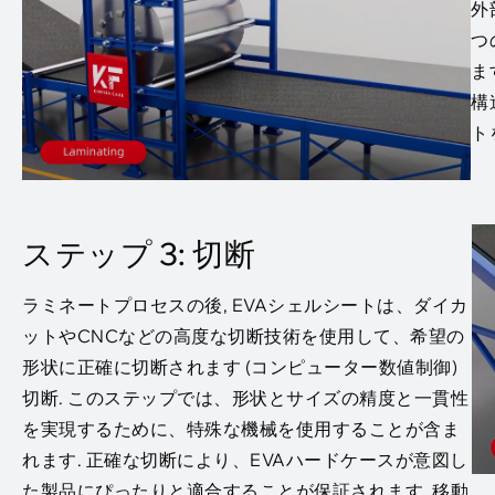
外
つ
ま
構
ト
ステップ 3: 切断
ラミネートプロセスの後, EVAシェルシートは、ダイカ
ットやCNCなどの高度な切断技術を使用して、希望の
形状に正確に切断されます (コンピューター数値制御)
切断. このステップでは、形状とサイズの精度と一貫性
を実現するために、特殊な機械を使用することが含ま
れます. 正確な切断により、EVAハードケースが意図し
た製品にぴったりと適合することが保証されます, 移動