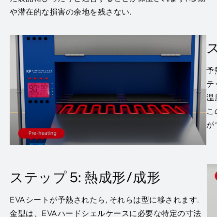
や潜在的な損害の余地を残さない.
ス
予
テ
温
こ
が
ステップ 5: 熱成形/成形
EVAシートが予熱されたら, それらは型に移されます.
金型は、EVAハードシェルケースに必要な特定の寸法