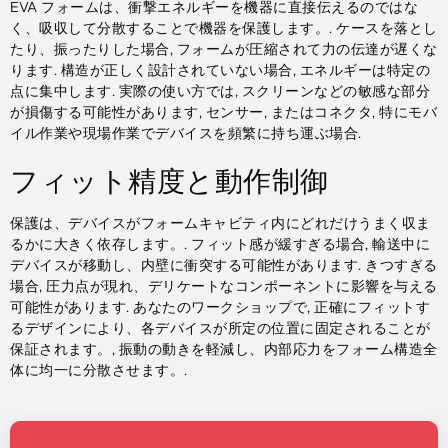
EVA フォームは、衝撃エネルギーを機器に直接伝えるのではな
く、吸収して分散することで機器を保護します。. ケースを落とし
たり、振ったりした場合, フォームが圧縮されて力の伝達が遅くな
ります. 構造が正しく設計されていない場合, エネルギーは特定の
点に集中します. 実際の使い方では, スクリーンなどの敏感な部分
が損傷する可能性があります, センサー, またはコネクタ, 特にモバ
イル作業や現場作業でデバイスを頻繁に持ち運ぶ場合.
フィット精度と動作制御
保護は、デバイスがフォームキャビティ内にどれだけうまく収ま
るかに大きく依存します。. フィット感が緩すぎる場合, 輸送中に
デバイスが移動し、内壁に衝突する可能性があります. きつすぎる
場合, 圧力点が現れ、デリケートなコンポーネントに影響を与える
可能性があります. あなたのワークショップで, 正確にフィットす
るデザインにより、各デバイスが所定の位置に固定されることが
保証されます。, 振動の動きを軽減し、内部応力をフォーム構造全
体に均一に分散させます。.