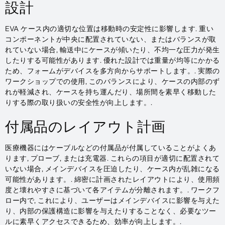
設計
EVA ケース内の適切な位置は移動時の安定性に影響します. 重い
コンポーネントが中央に配置されていない、またはバランスが取
れていない場合, 輸送中にケースが傾いたり、不均一な圧力が発生
したりする可能性があります. 優れた設計では重量が均等にかかる
ため、フォームがデバイスを多方向からサポートします。. 実際の
ワークショップでの使用, このバランスにより、ケースの内部のず
れが軽減され、ケースを持ち運んだり、場所間を素早く移動した
りする際の取り扱いの安全性が向上します。.
付属品のレイアウト計画
医療機器にはケーブルなどの付属品が付属していることがよくあ
ります, プローブ, または充電器. これらの項目が適切に配置されて
いない場合, メインデバイスを圧迫したり、ケース内が乱雑になる
可能性があります。. 綿密に計画されたレイアウトにより、使用頻
度と壊れやすさに基づいて各アイテムが分離されます。. ワークフ
ロー内で, これにより、ユーザーはメインデバイスに影響を与えた
り、内部の保護構造に影響を与えたりすることなく、必要なツー
ルに素早くアクセスできるため、効率が向上します。.