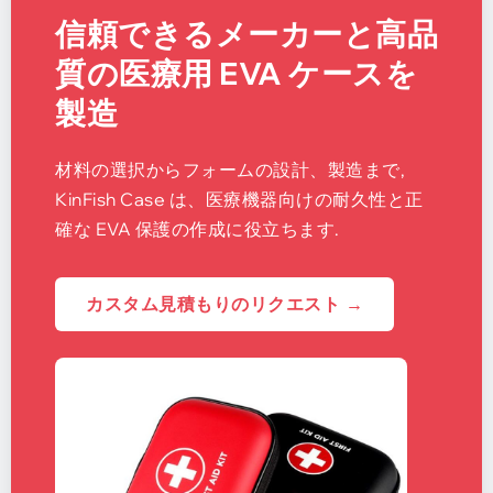
信頼できるメーカーと高品
質の医療用 EVA ケースを
製造
材料の選択からフォームの設計、製造まで,
KinFish Case は、医療機器向けの耐久性と正
確な EVA 保護の作成に役立ちます.
カスタム見積もりの​​リクエスト →