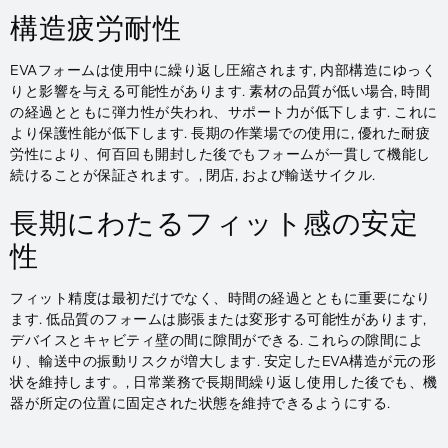
構造疲労耐性
EVAフォームは使用中に繰り返し圧縮されます, 内部構造にゆっく
りと影響を与える可能性があります. 素材の品質が低い場合, 時間
の経過とともに弾力性が失われ、サポート力が低下します. これに
より保護性能が低下します. 長期の作業場での使用に, 優れた耐疲
労性により、何百回も開封した後でもフォームが一貫して機能し
続けることが保証されます。, 閉店, および輸送サイクル.
長期にわたるフィット感の安定
性
フィット精度は最初だけでなく、時間の経過とともに重要になり
ます. 低品質のフォームは膨張または変形する可能性があります,
デバイスとキャビティ壁の間に隙間ができる. これらの隙間によ
り、輸送中の振動リスクが増大します. 安定したEVA構造が元の形
状を維持します。, 日常業務で長期間繰り返し使用した後でも、機
器が所定の位置に固定された状態を維持できるようにする.