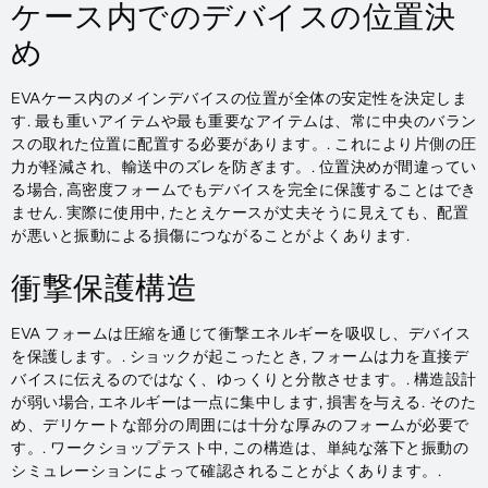
ケース内でのデバイスの位置決
め
EVAケース内のメインデバイスの位置が全体の安定性を決定しま
す. 最も重いアイテムや最も重要なアイテムは、常に中央のバラン
スの取れた位置に配置する必要があります。. これにより片側の圧
力が軽減され、輸送中のズレを防ぎます。. 位置決めが間違ってい
る場合, 高密度フォームでもデバイスを完全に保護することはでき
ません. 実際に使用中, たとえケースが丈夫そうに見えても、配置
が悪いと振動による損傷につながることがよくあります.
衝撃保護構造
EVA フォームは圧縮を通じて衝撃エネルギーを吸収し、デバイス
を保護します。. ショックが起こったとき, フォームは力を直接デ
バイスに伝えるのではなく、ゆっくりと分散させます。. 構造設計
が弱い場合, エネルギーは一点に集中します, 損害を与える. そのた
め、デリケートな部分の周囲には十分な厚みのフォームが必要で
す。. ワークショップテスト中, この構造は、単純な落下と振動の
シミュレーションによって確認されることがよくあります。.