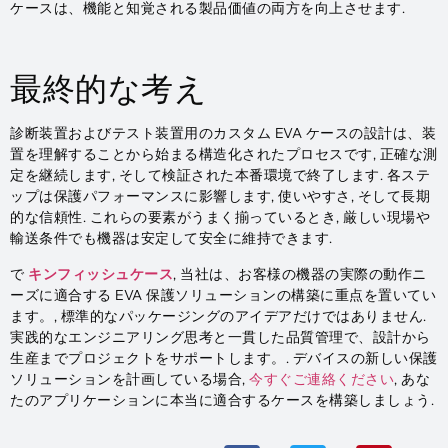
ケースは、機能と知覚される製品価値の両方を向上させます.
最終的な考え
診断装置およびテスト装置用のカスタム EVA ケースの設計は、装
置を理解することから始まる構造化されたプロセスです, 正確な測
定を継続します, そして検証された本番環境で終了します. 各ステ
ップは保護パフォーマンスに影響します, 使いやすさ, そして長期
的な信頼性. これらの要素がうまく揃っているとき, 厳しい現場や
輸送条件でも機器は安定して安全に維持できます.
で
キンフィッシュケース
, 当社は、お客様の機器の実際の動作ニ
ーズに適合する EVA 保護ソリューションの構築に重点を置いてい
ます。, 標準的なパッケージングのアイデアだけではありません.
実践的なエンジニアリング思考と一貫した品質管理で、設計から
生産までプロジェクトをサポートします。. デバイスの新しい保護
ソリューションを計画している場合,
今すぐご連絡ください
, あな
たのアプリケーションに本当に適合するケースを構築しましょう.