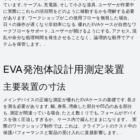
ています, ケーブル, 充電器, そして小さな道具. ユーザーが作業中
に実際にこれらの項目間をどのように移動するかを理解する必要
があります. ワークショップがこの使用フローを無視した場合,
日々の操作が遅くなり非効率になる. 優れたEVAケースが自然なワ
ークフローをサポート, ユーザーが開けるようにする, アクセス, 混
乱や余分な処理時間を発生させることなく、論理的な順序でアイ
テムを保管します。.
EVA発泡体設計用測定装置
主要装置の寸法
メインデバイスの正確な測定が優れたEVAケースの基礎です. 長さ
を測る必要があります, 幅, 身長, 湾曲した部分や凹凸のある部分
も. 測定が間違っている場合, たとえ数ミリでも, フォームがデバイ
スを強く圧迫しすぎるか、ケース内で緩んだままになります。. 実
際のワークショップ制作では, これは、クライアントのテスト中の
保護パフォーマンスと製品の受け入れに直接影響します。.