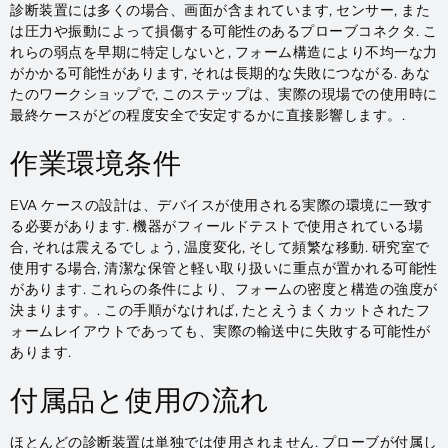
診断装置には多くの場合、画面が含まれています, センサー, また
は圧力や振動によって損傷する可能性のあるプローブコネクタ. こ
れらの弱点を早期に特定しないと, フォーム構造により不均一な力
がかかる可能性があります, それは長期的な失敗につながる. あな
たのワークショップで, このステップは、実際の現場での使用時に
最終ケースがどの程度安全で安定するかに直接影響します。.
作業環境条件
EVA ケースの設計は、デバイスが使用される実際の環境に一致す
る必要があります. 機器がフィールドテストで使用されている場
合, それは震えるでしょう, 温度変化, そして頻繁な移動. 研究室で
使用する場合, 清潔な保管と軽い取り扱いに重点が置かれる可能性
があります. これらの条件により、フォームの密度と構造の強度が
決まります。. この手順がなければ, たとえうまくカットされたフ
ォームレイアウトであっても、実際の輸送中に失敗する可能性が
あります.
付属品と使用の流れ
ほとんどの診断装置は単独では使用されません. プローブが付属し