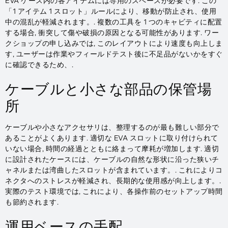
EVA ケース内の各アイテムには専用のスペースが必要です. この
「1 アイテム 1 スロット」ルールにより、移動が防止され、使用
中の混乱が軽減されます。. 複数の工具を 1 つのキャビティに配置
する場合, 衝突して傷や破損の原因となる可能性があります. ワー
クショップの申し込みでは, このレイアウトにより速度も向上しま
す, ユーザーは作業やフィールドテスト後に不足品がないかをすぐ
に確認できるため、.
ケーブルと小さな部品の保管場
所
ケーブルや小さなアクセサリは、整理するのが最も難しい部分で
あることがよくあります. 適切な EVA スロットに取り付けられて
いない場合, 時間の経過とともに絡まって摩耗が増加します. 適切
に設計されたケースには、ケーブルの自然な形状に沿った狭いチ
ャネルまたは湾曲したスロットが含まれています。. これによりコ
ネクタへのストレスが軽減され、長期的な使用感が向上します。.
実際のテスト環境では, これにより、各操作前のセットアップ時間
も節約されます.
運用ベースの手配