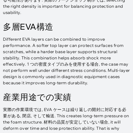
る可能性があります. 実際のワークショップ制作では,
selecting
the right density is important for balancing protection and
usability
.
多層EVA構造
Different EVA layers can be combined to improve
performance
.
A softer top layer can protect surfaces from
scratches
,
while a harder base layer supports structural
stability
.
This combination helps absorb shock more
effectively
. 1 つの密度タイプのみを使用する場合,
the case may
not perform well under different stress conditions
.
Multi-layer
design is commonly used in diagnostic equipment cases
because it improves long-term durability
.
産業用途での実績
実際の作業環境では, EVA ケースは繰り返しの開封に対応する必
要がある, 閉店, そして輸送.
This creates long-term pressure on
the foam structure
. 材料の品質が安定していない場合,
it will
deform over time and lose protection ability
.
That is why