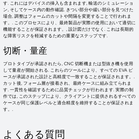
す. これにはデバイスの挿入も含まれます, 輸送のシミュレーショ
ン, そしてケース内の動作確認. きつい部分や緩い部分を見つけた
場合, 調整はフォームのカットや間隔を変更することで行われま
す。. このプロセスにより、最終製品が実際の使用において適切に
機能することが保証されます。, 設計図だけでなく. これは長期的
な障害リスクを軽減するための重要なステップです.
切断・量産
プロトタイプが承認されたら, CNC 切断機または型抜き機を使用
して量産が開始される. これらのツールにより、すべての EVA ピ
ースが承認された設計と高精度で一致することが保証されます。.
カット後, フォーム層が接着され、最終ケースに組み立てられま
す. 一貫性を確認するために品質チェックが行われます. 実際の制
作では, このステップにより、クライアントに提供されるすべての
ケースが同じ保護レベルと適合精度を維持することが保証されま
す。.
よくある質問