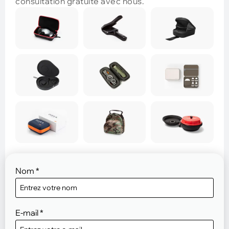
consultation gratuite avec nous.
Nom
*
E-mail
*