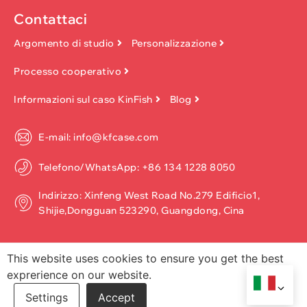
Contattaci
Argomento di studio
Personalizzazione
Processo cooperativo
Informazioni sul caso KinFish
Blog
E-mail: info@kfcase.com
Telefono/WhatsApp: +86 134 1228 8050
Indirizzo: Xinfeng West Road No.279 Edificio1,
Shijie,Dongguan 523290, Guangdong, Cina
This website uses cookies to ensure you get the best
exprerience on our website.
Copyright ©2026, Dongguan Kinfish Technology Co., Ltd. Tutti i
diritti riservati.