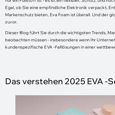
nur ein Füllstoff ist - es ist ein flexibler, Schutz, un
Egal, ob Sie eine empfindliche Elektronik verpackt, 
Markenschutz bieten, Eva Foam ist überall. Und der gl
zuvor.
Dieser Blog führt Sie durch die wichtigsten Trends, Ma
beobachten müssen - insbesondere wenn Ihr Unterneh
kundenspezifische EVA -Falllösungen in einer wettbe
Das verstehen 2025 EVA -