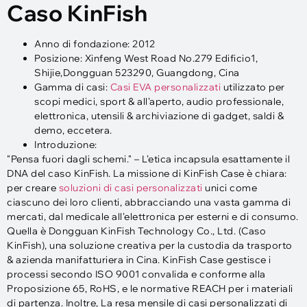
Caso KinFish
Anno di fondazione: 2012
Posizione: Xinfeng West Road No.279 Edificio1,
Shijie,Dongguan 523290, Guangdong, Cina
Gamma di casi:
Casi EVA personalizzati
utilizzato per
scopi medici, sport & all'aperto, audio professionale,
elettronica, utensili & archiviazione di gadget, saldi &
demo, eccetera.
Introduzione:
"Pensa fuori dagli schemi." – L’etica incapsula esattamente il
DNA del caso KinFish. La missione di KinFish Case è chiara:
per creare
soluzioni di casi personalizzati
unici come
ciascuno dei loro clienti, abbracciando una vasta gamma di
mercati, dal medicale all'elettronica per esterni e di consumo.
Quella è Dongguan KinFish Technology Co., Ltd. (Caso
KinFish), una soluzione creativa per la custodia da trasporto
& azienda manifatturiera in Cina. KinFish Case gestisce i
processi secondo ISO 9001 convalida e conforme alla
Proposizione 65, RoHS, e le normative REACH per i materiali
di partenza. Inoltre, La resa mensile di casi personalizzati di