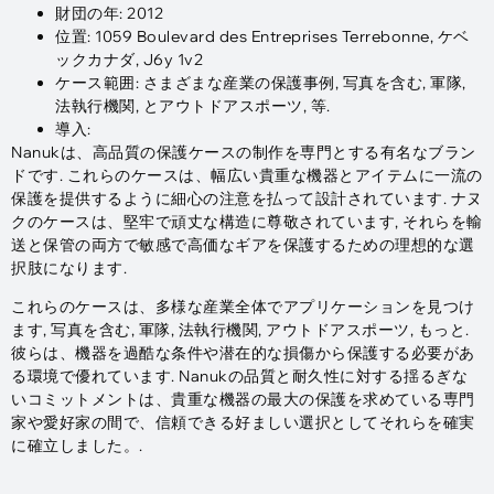
財団の年: 2012
位置: 1059 Boulevard des Entreprises Terrebonne, ケベ
ックカナダ, J6y 1v2
ケース範囲: さまざまな産業の保護事例, 写真を含む, 軍隊,
法執行機関, とアウトドアスポーツ, 等.
導入:
Nanukは、高品質の保護ケースの制作を専門とする有名なブラン
ドです. これらのケースは、幅広い貴重な機器とアイテムに一流の
保護を提供するように細心の注意を払って設計されています. ナヌ
クのケースは、堅牢で頑丈な構造に尊敬されています, それらを輸
送と保管の両方で敏感で高価なギアを保護するための理想的な選
択肢になります.
これらのケースは、多様な産業全体でアプリケーションを見つけ
ます, 写真を含む, 軍隊, 法執行機関, アウトドアスポーツ, もっと.
彼らは、機器を過酷な条件や潜在的な損傷から保護する必要があ
る環境で優れています. Nanukの品質と耐久性に対する揺るぎな
いコミットメントは、貴重な機器の最大の保護を求めている専門
家や愛好家の間で、信頼できる好ましい選択としてそれらを確実
に確立しました。.