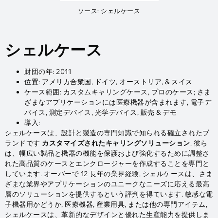
ソース: シェルケース
シェルケース
財団の年: 2011
位置: アメリカ合衆国, ドイツ, オーストリア, & スイス
ケース範囲: カスタムキャリングケース, プロのケース; さま
ざまなアプリケーションには医療機器が含まれます, 電子デ
バイス, 測定デバイス, 光学デバイス, 販売 & デモ
導入:
シェルケースは、設計と製造の専門知識で知られる確立されたブ
ランドです
カスタマイズされたキャリングソリューション
. 彼ら
は、幅広い製品と機器の機能を保護および強化するために調整さ
れた高品質のケースとエンクロージャーを作成することを専門と
しています. オーバーで 12 長年の業界経験, シェルケースは、さま
ざまな業界やアプリケーションのユニークなニーズに応える最高
層のソリューションを提供するという評判を得ています. 敏感な電
子機器用かどうか, 医療機器, 産業用具, または他の専門アイテム,
シェルケースは、革新的なデザインと優れた生産能力を提供しま