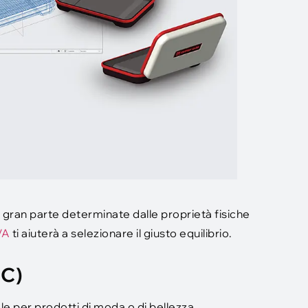
n gran parte determinate dalle proprietà fisiche
VA
ti aiuterà a selezionare il giusto equilibrio.
 C)
ale per prodotti di moda o di bellezza.