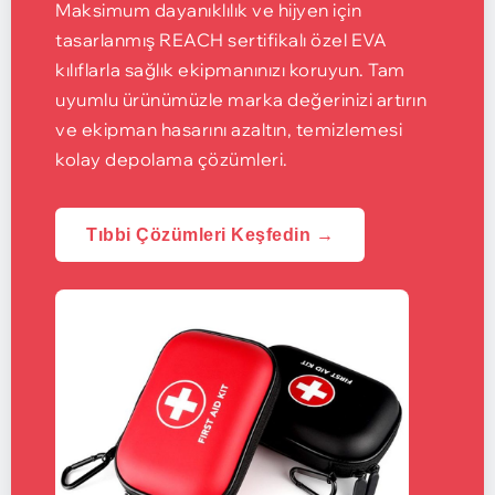
Maksimum dayanıklılık ve hijyen için
tasarlanmış REACH sertifikalı özel EVA
kılıflarla sağlık ekipmanınızı koruyun. Tam
uyumlu ürünümüzle marka değerinizi artırın
ve ekipman hasarını azaltın, temizlemesi
kolay depolama çözümleri.
Tıbbi Çözümleri Keşfedin →