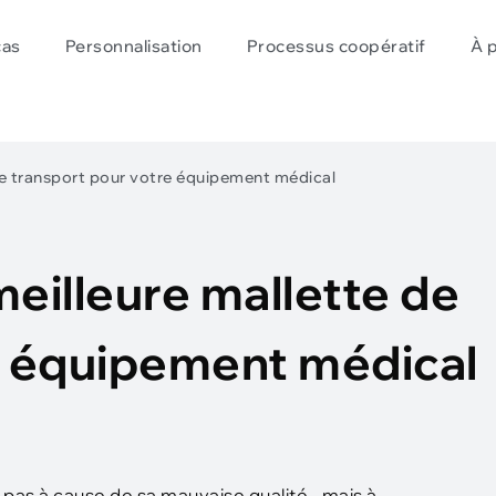
cas
Personnalisation
Processus coopératif
À 
de transport pour votre équipement médical
eilleure mallette de
e équipement médical
pas à cause de sa mauvaise qualité., mais à