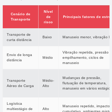
Nível
Cenário de
de
Principais fatores de estre
Transporte
risco
Transporte de
Baixo
Manuseio menor, vibração le
curta distância
Vibração repetida, pressão 
Envio de longa
Médio
empilhamento, ciclos de
distância
manuseio
Mudanças de pressão,
Transporte
Médio-
flutuação de temperatura,
Aéreo de Carga
Alto
manuseio em vários estágio
Logística
Manuseio repetido, impacto
multiestágio de
Alto
cumulativo, ambientes misto