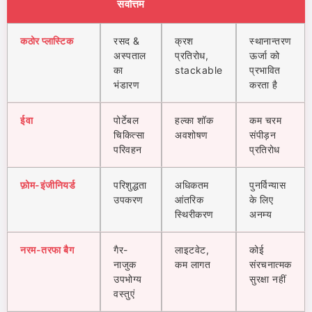
सर्वोत्तम
कठोर प्लास्टिक
रसद &
क्रश
स्थानान्तरण
अस्पताल
प्रतिरोध,
ऊर्जा को
का
stackable
प्रभावित
भंडारण
करता है
ईवा
पोर्टेबल
हल्का शॉक
कम चरम
चिकित्सा
अवशोषण
संपीड़न
परिवहन
प्रतिरोध
फ़ोम-इंजीनियर्ड
परिशुद्धता
अधिकतम
पुनर्विन्यास
उपकरण
आंतरिक
के लिए
स्थिरीकरण
अनम्य
नरम-तरफा बैग
गैर-
लाइटवेट,
कोई
नाजुक
कम लागत
संरचनात्मक
उपभोग्य
सुरक्षा नहीं
वस्तुएं