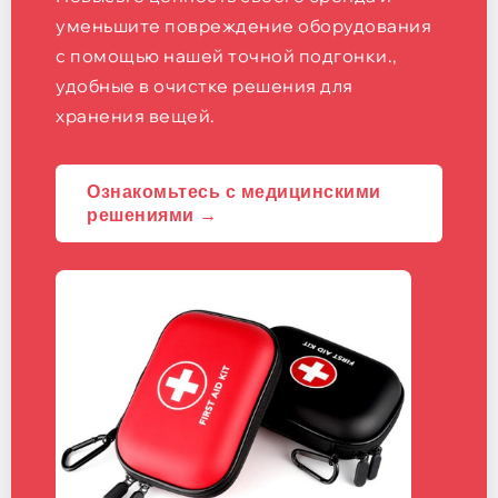
уменьшите повреждение оборудования
с помощью нашей точной подгонки.,
удобные в очистке решения для
хранения вещей.
Ознакомьтесь с медицинскими
решениями →