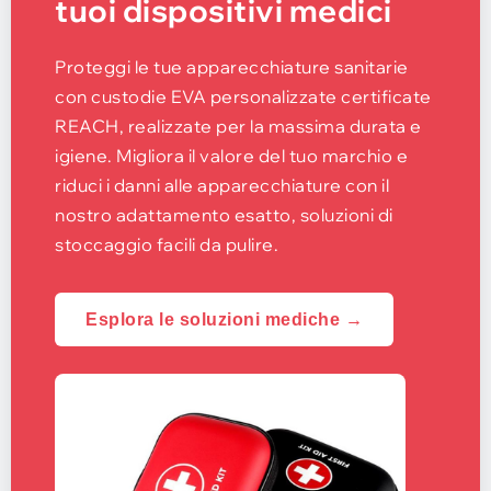
tuoi dispositivi medici
Proteggi le tue apparecchiature sanitarie
con custodie EVA personalizzate certificate
REACH, realizzate per la massima durata e
igiene. Migliora il valore del tuo marchio e
riduci i danni alle apparecchiature con il
nostro adattamento esatto, soluzioni di
stoccaggio facili da pulire.
Esplora le soluzioni mediche →