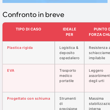
Confronto in breve
TIPO DI CASO
IDEALE
PUNTO D
PER
FORZA CHI
Plastica rigida
Logistica &
Resistenza a
deposito
schiacciame
ospedaliero
impilabile
EVA
Trasporto
Leggero
medico
assorbimen
portatile
degli urti
Progettato con schiuma
Strumenti
Massima
di
stabilizzazi
precisione
interna