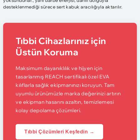
yoksundurlar., yani darbe enerjisi, dahili dolguyla
desteklenmediği sürece sert kabuk aracılığıyla aktarılır.
Tıbbi Cihazlarınız için
Üstün Koruma
Maksimum dayanıklılık ve hijyen için
tasarlanmış REACH sertifikalı özel EVA
kılıflarla sağlık ekipmanınızı koruyun. Tam
uyumlu ürünümüzle marka değerinizi artırın
ve ekipman hasarını azaltın, temizlemesi
kolay depolama çözümleri.
Tıbbi Çözümleri Keşfedin →