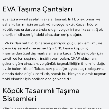
EVA Taşıma Çantaları
eva (Etilen-vinil asetat) vakalar taşınabilir tıbbi ekipman ve
saha kullanımı için en çok yönlü seçenektir. Kapalı hücreli
köpük yapısı darbe altında sıkışır ve şeklini geri kazanır, Şok
enerjisini cihazın içindeki cihazdan emip dağıtır.
EVA kılıfları hafifliği bir araya getiriyor, güçlü şok emilimi, ve
derin kişiselleştirme esnekliği - CNC kesim köpük iç
kısımlardan özel dış markalamalara kadar. Steteskoplar için
tercih edilen seçimdir, insülin pompaları, CPAP ekipmanı,
şeker ölçüm cihazları, ve günlük taşınabilirliğin önemli olduğu
evde bakım kitleri. Takas, sert plastiğe kıyasla aşırı sıkıştırma
altında daha düşük sertliktir, ancak bu, bireysel olarak taşınan
tıbbi cihazlar için nadiren endişe vericidir.
Köpük Tasarımlı Taşıma
Sistemleri
Köpükle tasarlanmış sistemler maksimum iç stabilizasyona