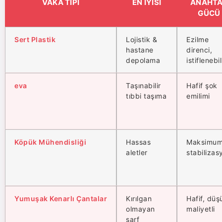
VAKA TIPI
EN İYISI
ANAHT
GÜCÜ
Sert Plastik
Lojistik &
Ezilme
hastane
direnci,
depolama
istiflenebil
eva
Taşınabilir
Hafif şok
tıbbi taşıma
emilimi
Köpük Mühendisliği
Hassas
Maksimum
aletler
stabilizas
Yumuşak Kenarlı Çantalar
Kırılgan
Hafif, düş
olmayan
maliyetli
sarf