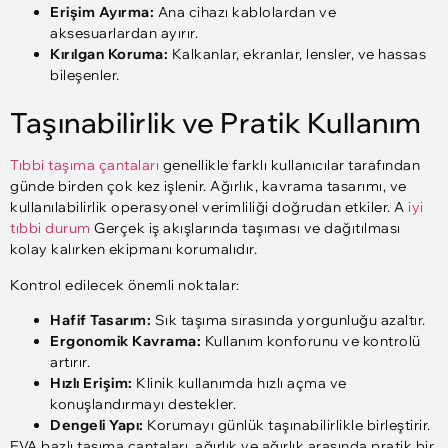
Erişim Ayırma:
Ana cihazı kablolardan ve
aksesuarlardan ayırır.
Kırılgan Koruma:
Kalkanlar, ekranlar, lensler, ve hassas
bileşenler.
Taşınabilirlik ve Pratik Kullanım
Tıbbi taşıma çantaları
genellikle farklı kullanıcılar tarafından
günde birden çok kez işlenir. Ağırlık, kavrama tasarımı, ve
kullanılabilirlik operasyonel verimliliği doğrudan etkiler. A
iyi
tıbbi durum
Gerçek iş akışlarında taşıması ve dağıtılması
kolay kalırken ekipmanı korumalıdır.
Kontrol edilecek önemli noktalar:
Hafif Tasarım:
Sık taşıma sırasında yorgunluğu azaltır.
Ergonomik Kavrama:
Kullanım konforunu ve kontrolü
artırır.
Hızlı Erişim:
Klinik kullanımda hızlı açma ve
konuşlandırmayı destekler.
Dengeli Yapı:
Korumayı günlük taşınabilirlikle birleştirir.
EVA bazlı taşıma çantaları, ağırlık ve ağırlık arasında pratik bir