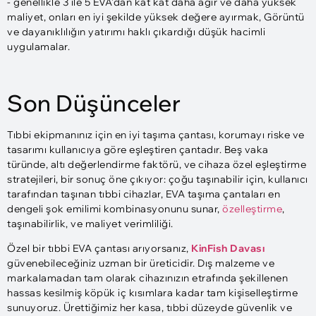
- genellikle 3 ile 5 EVA'dan kat kat daha ağır ve daha yüksek
maliyet, onları en iyi şekilde yüksek değere ayırmak, Görüntü
ve dayanıklılığın yatırımı haklı çıkardığı düşük hacimli
uygulamalar.
Son Düşünceler
Tıbbi ekipmanınız için en iyi taşıma çantası, korumayı riske ve
tasarımı kullanıcıya göre eşleştiren çantadır. Beş vaka
türünde, altı değerlendirme faktörü, ve cihaza özel eşleştirme
stratejileri, bir sonuç öne çıkıyor: çoğu taşınabilir için, kullanıcı
tarafından taşınan tıbbi cihazlar, EVA taşıma çantaları en
dengeli şok emilimi kombinasyonunu sunar,
özelleştirme
,
taşınabilirlik, ve maliyet verimliliği.
Özel bir tıbbi EVA çantası arıyorsanız,
KinFish Davası
güvenebileceğiniz uzman bir üreticidir. Dış malzeme ve
markalamadan tam olarak cihazınızın etrafında şekillenen
hassas kesilmiş köpük iç kısımlara kadar tam kişiselleştirme
sunuyoruz. Ürettiğimiz her kasa, tıbbi düzeyde güvenlik ve