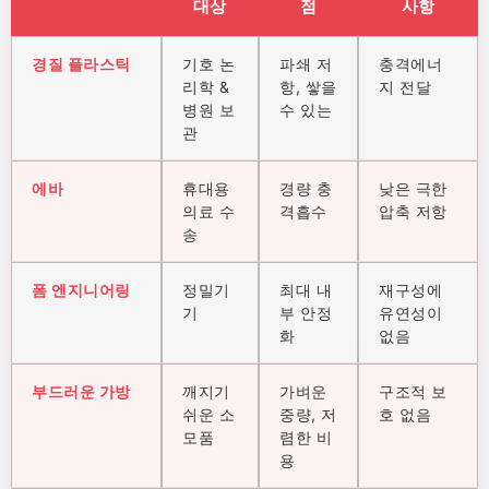
대상
점
사항
경질 플라스틱
기호 논
파쇄 저
충격에너
리학 &
항, 쌓을
지 전달
병원 보
수 있는
관
에바
휴대용
경량 충
낮은 극한
의료 수
격흡수
압축 저항
송
폼 엔지니어링
정밀기
최대 내
재구성에
기
부 안정
유연성이
화
없음
부드러운 가방
깨지기
가벼운
구조적 보
쉬운 소
중량, 저
호 없음
모품
렴한 비
용