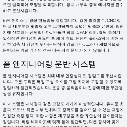
으면 압축되어 모양을 회복합니다., 장치 내부의 충격 에너지를 흡수
하고 분산시킵니다..
EVA 케이스는 경량 핸들링을 결합합니다., 강한 충격흡수, CNC 절
단 폼 내부부터 맞춤형 외부 브랜딩까지 폭넓은 맞춤화 유연성. 청진
기에 선호되는 선택입니다., 인슐린 펌프, CPAP 장비, 혈당 측정기,
일상적인 휴대성이 중요한 홈 케어 키트. 단단한 플라스틱에 비해 극
심한 압축 시 강성이 낮다는 단점이 있습니다., 그러나 개별적으로
운반되는 의료 기기의 경우 이는 거의 문제가 되지 않습니다..
폼 엔지니어링 운반 시스템
폼 엔지니어링 시스템은 최대 내부 안정성과 핏 정밀도를 우선시합
니다.. 모든 구획은 특정 구성 요소를 고정 위치에 고정할 수 있도록
정밀하게 절단되었습니다., 운송 중 움직임이나 진동에 대한 무관용
성을 유지합니다..
이 시스템은 내시경과 같은 고감도 기기에 이상적입니다., 휴대용 초
음파 프로브, 작은 내부 변위라도 정확도를 떨어뜨릴 수 있는 교정에
민감한 측정 장치. 제한 사항은 재구성을 위한 유연성이 감소한다는
점입니다. 특정 레이아웃에 맞게 폼이 절단되면, 다른 장치에 맞게