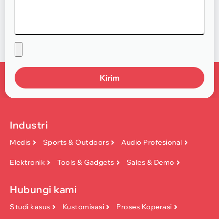
Kirim
Industri
Medis
Sports & Outdoors
Audio Profesional
Elektronik
Tools & Gadgets
Sales & Demo
Hubungi kami
Studi kasus
Kustomisasi
Proses Koperasi