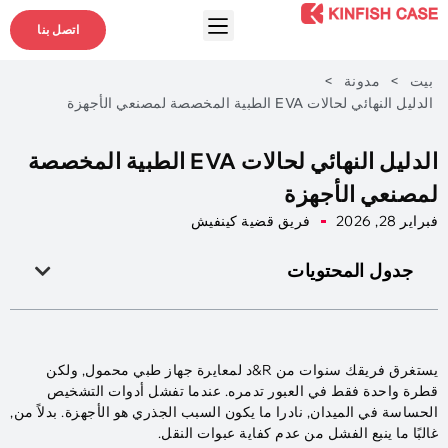
اتصل بنا
بيت
>
مدونة
>
الدليل النهائي لحالات EVA الطبية المخصصة لمصنعي الأجهزة
الدليل النهائي لحالات EVA الطبية المخصصة
لمصنعي الأجهزة
فبراير 28, 2026
فريق قضية كينفيش
جدول المحتويات
يستغرق فريقك سنوات من R&د لمعايرة جهاز طبي محمول, ولكن
قطرة واحدة فقط في العبور تدمره. عندما تفشل أدوات التشخيص
الحساسة في الميدان, نادرا ما يكون السبب الجذري هو الأجهزة. بدلاً من,
غالبًا ما ينبع الفشل من عدم كفاية عبوات النقل.