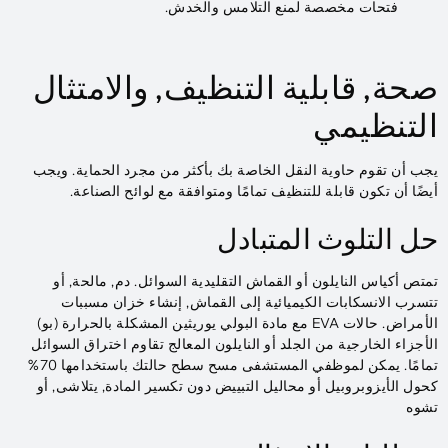
فتحات مخصصة لمنع التلامس والخدش.
صحة, قابلية التنظيف, والامتثال
التنظيمي
يجب أن تقوم حاوية النقل الخاصة بك بأكثر من مجرد الحماية. ويجب
أيضًا أن تكون قابلة للتنظيف تمامًا ومتوافقة مع لوائح الصناعة.
حل التلوث المتبادل
تمتص أكياس النايلون أو القماش التقليدية السوائل. دم, مالحة, أو
تتسرب الانسكابات الكيميائية إلى القماش, إنشاء خزان مسببات
الأمراض. حالات EVA مع مادة البولي يوريثين المشكلة بالحرارة (بو)
الأجزاء الخارجية من الجلد أو النايلون المعالج تقاوم اختراق السوائل
تمامًا. يمكن لموظفي المستشفى مسح سطح حالتك باستخدامها 70%
كحول الأيزوبروبيل أو محاليل التبييض دون تكسير المادة, يتلاشى, أو
تشوه