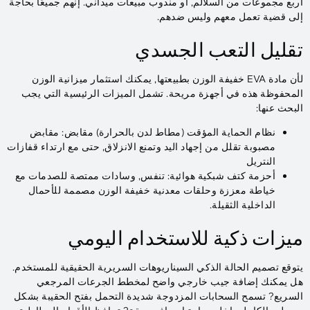
أربع مجموعات من السلالم, أو مندوب مبيعات ميداني. إنهم جميعًا بحاجة
إلى قضية تعمل معهم وليس ضدهم.
تقليل التعب الجسدي
لأن مادة EVA خفيفة الوزن بطبيعتها, يمكنك استثمار ميزانية الوزن
المحفوظة هذه في أجهزة مريحة. تشمل الميزات الرئيسية التي يجب
البحث عنها:
نظام الحماية المؤقت (مطاط لدن بالحرارة) مقابض: مقابض
مصبوبة تقلل من إجهاد اليد وتمنع الانزلاق, حتى مع ارتداء قفازات
النتريل
أحزمة كتف شبكية هوائية: تنفس, وسادات ممتصة للصدمات مع
خياطة معززة وحلقات معدنية خفيفة الوزن مصممة للأحمال
الداخلية الثقيلة.
ميزات ذكية للاستخدام اليومي
يتوقع تصميم الحالة الذكي السيناريوهات السريرية الحقيقية للمستخدم.
هل يمكنك إضافة جيب خارجي واضح لمخطط الجرعات المرجعي
السريع? تسمح السحابات المزدوجة شديدة التحمل بفتح الحقيبة بشكل