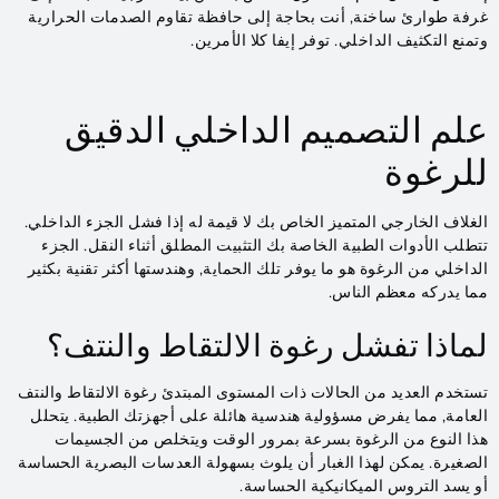
غرفة طوارئ ساخنة, أنت بحاجة إلى حافظة تقاوم الصدمات الحرارية
وتمنع التكثيف الداخلي. توفر إيفا كلا الأمرين.
علم التصميم الداخلي الدقيق
للرغوة
الغلاف الخارجي المتميز الخاص بك لا قيمة له إذا فشل الجزء الداخلي.
تتطلب الأدوات الطبية الخاصة بك التثبيت المطلق أثناء النقل. الجزء
الداخلي من الرغوة هو ما يوفر تلك الحماية, وهندستها أكثر تقنية بكثير
مما يدركه معظم الناس.
لماذا تفشل رغوة الالتقاط والنتف؟
تستخدم العديد من الحالات ذات المستوى المبتدئ رغوة الالتقاط والنتف
العامة, مما يفرض مسؤولية هندسية هائلة على أجهزتك الطبية. يتحلل
هذا النوع من الرغوة بسرعة بمرور الوقت ويتخلص من الجسيمات
الصغيرة. يمكن لهذا الغبار أن يلوث بسهولة العدسات البصرية الحساسة
أو يسد التروس الميكانيكية الحساسة.