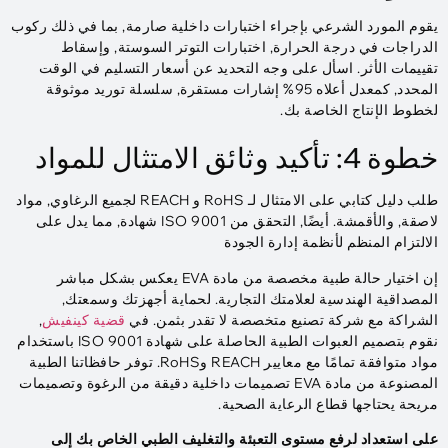
يقوم المورد الشرعي بإجراء اختبارات داخلية صارمة, بما في ذلك ركوب
الدراجات في درجة الحرارة, اختبارات التوتر السوستة, وإسقاط
تقييمات الأثر. اسأل على وجه التحديد عن أسعار التسليم في الوقت
المحدد, كمعدل أعلاه 95% إشارات مستقرة, سلسلة توريد موثوقة
لخطوط الإنتاج الخاصة بك.
خطوة 4: تأكيد وثائق الامتثال للمواد
طلب دليل كتابي على الامتثال لـ RoHS و REACH لجميع الرغاوي, مواد
لاصقة, والأقمشة. أيضًا, التحقق من ISO 9001 شهادة, مما يدل على
الالتزام المنظم لأنظمة إدارة الجودة
إن اختيار حالة طبية مخصصة من مادة EVA يعكس بشكل مباشر
المصداقية الهندسية لعلامتك التجارية. لحماية أجهزتك وسمعتك,
الشراكة مع شركة تصنيع متخصصة لا تقدر بثمن. في
قضية كينفيش
,
نقوم بتصميم العبوات الطبية الحاصلة على شهادة ISO 9001 باستخدام
مواد متوافقة تمامًا مع معايير REACH وRoHS. توفر حافظاتنا الطبية
المصنوعة من مادة EVA تصميمات داخلية دقيقة من الرغوة وتصميمات
مريحة يحتاجها قطاع الرعاية الصحية.
على استعداد لرفع مستوى التعبئة والتغليف الطبي الخاص بك إلى