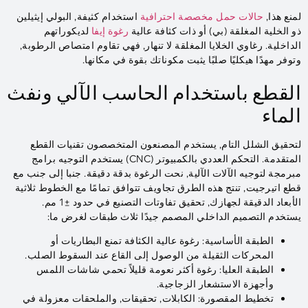
لمنع هذا,
حالات حمل مخصصة احترافية
استخدام كثيفة, البولي إيثيلين
ذو الخلية المغلقة (بي) أو ذات كثافة عالية
رغوة إيفا
لديكوراتهم
الداخلية. رغاوي الخلايا المغلقة لا تنهار, فهي تقاوم امتصاص الرطوبة,
وتوفر مهدًا هيكليًا صلبًا يثبت مكوناتك بقوة في مكانها.
القطع باستخدام الحاسب الآلي ونفث
الماء
لتحقيق الشلل التام, يستخدم المصنعون المتخصصون تقنيات القطع
المتقدمة. التحكم العددي بالكمبيوتر (CNC) يستخدم التوجيه برامج
مبرمجة لتوجيه الآلات الآلية, نحت الرغوة بدقة دقيقة. جنبا إلى جنب مع
قطع اتيرجيت, تنتج هذه الطرق تجاويف تتوافق تمامًا مع الخطوط ثلاثية
الأبعاد الدقيقة لجهازك, تحقيق تفاوتات التصنيع في حدود ±1 مم.
يستخدم التصميم الداخلي المصمم جيدًا ثلاث طبقات لغرض ما:​
الطبقة الأساسية: رغوة عالية الكثافة تمنع البطاريات أو
المحركات الثقيلة من الوصول إلى القاع عند السقوط الصلب.
الطبقة العليا: رغوة أكثر نعومة قليلاً تحمي شاشات اللمس
وأجهزة الاستشعار الزجاجية.
تخطيط المقصورة: الكابلات, تحقيقات, والملحقات معزولة في