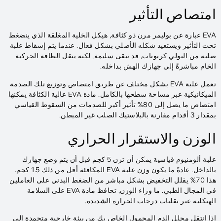
امتصاص التأثير
EVA عبارة عن بوليمر مرن ذو كثافة, هيكل الخلية المغلقة الذي ينضغط
تحت التأثير ويستعيد شكله الأصلي بشكل فعال. عندما يتم إسقاط علبة
صلبة من البولي كربونات, قد تبقى سليمة, لكنه ينقل الطاقة الحركية
الخام مباشرةً إلى جهازك الهش بداخله.
تعمل علبة EVA بشكل مختلف عن طريق امتصاص وتوزيع تلك الصدمة
الميكانيكية عبر مساحة سطحها بالكامل. مادة EVA عالية الكثافة يمكنها
امتصاص ما يصل إلى 80% تأثير أكبر للصدمات من السقوط القياسي
بمقدار 3 أقدام مقارنة بالبلاستيك الصلب غير المبطن.
الوزن والاستقرار الحراري
علبة ألومنيوم قياسية يمكن أن تزن 5 كجم قبل أن يتم وضع جهازك
بالداخل. عادةً ما يكون وزن علبة EVA المكافئة أقل من ذلك 1.5 كجم.
هذا 70% يقلل التخفيض بشكل مباشر من الضغط البدني على العاملين
في المجال الطبي. ما وراء الوزن, تحافظ مادة EVA على السلامة
الهيكلية عبر تقلبات درجات الحرارة الشديدة.
إذا انتقل محلل الدم المحمول الخاص بك من بيئة خارجية متجمدة إلى