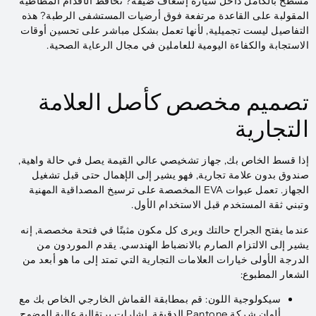
مسطح بالكامل داخل سيارة إسعاف ضيقة? تحافظ الأقدام المطاطية
المقولبة على القاعدة مرتفعة فوق أرضيات المستشفى الرطبة? هذه
التفاصيل ليست تجميلية, لأنها تعمل بشكل مباشر على تحسين أوقات
الاستجابة والكفاءة اليومية للعاملين في مجال الرعاية الصحية.
تصميم مخصص كأصل العلامة
التجارية
إذا قسط الخاص بك, جهاز تشخيصي عالي القيمة يصل في حالة واهية,
صندوق بدون علامة تجارية, فهو يشير إلى الإهمال حتى قبل تشغيل
الجهاز. تعمل عبوات EVA المخصصة على ترسيخ المصداقية المهنية
وتبني ثقة المستخدم قبل الاستخدام الأول.
عندما يفتح الجراح حالتك ويرى كل مكون مثبتًا في فتحة مخصصة, إنه
يشير إلى الالتزام الصارم بالانضباط الهندسي. يقدم الموردون من
الدرجة الأولى خيارات العلامات التجارية التي تمتد إلى ما هو أبعد من
الشعار المطبوع:​
سيكولوجية اللون: قم بمطابقة القماش الخارجي الخاص بك مع
ألوان شركة Pantone الدقيقة. إشارات برتقالية عالية الوضوح