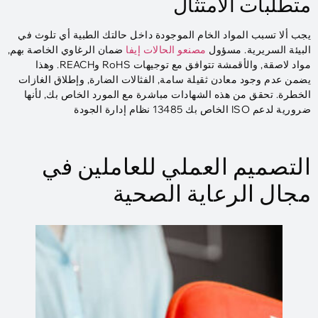
متطلبات الامتثال
يجب ألا تسبب المواد الخام الموجودة داخل حالتك الطبية أي تلوث في
البيئة السريرية. مسؤول
مصنعو الحالات إيفا
ضمان الرغاوي الخاصة بهم,
مواد لاصقة, والأقمشة تتوافق مع توجيهات RoHS وREACH. وهذا
يضمن عدم وجود معادن ثقيلة سامة, الفثالات الضارة, وإطلاق الغازات
الخطرة. تحقق من هذه الشهادات مباشرة مع المورد الخاص بك, لأنها
ضرورية لدعم ISO الخاص بك 13485 نظام إدارة الجودة
التصميم العملي للعاملين في
مجال الرعاية الصحية