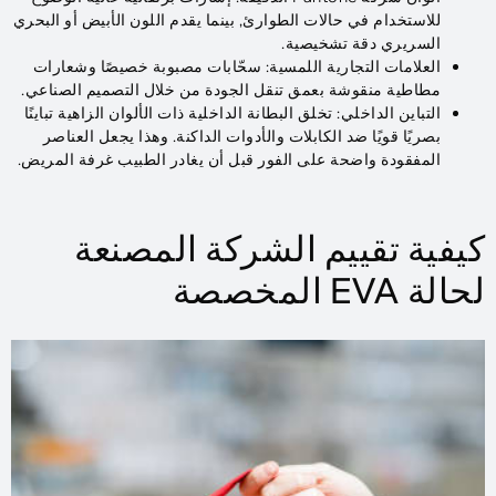
للاستخدام في حالات الطوارئ, بينما يقدم اللون الأبيض أو البحري
السريري دقة تشخيصية.
العلامات التجارية اللمسية: سحّابات مصبوبة خصيصًا وشعارات
مطاطية منقوشة بعمق تنقل الجودة من خلال التصميم الصناعي.
التباين الداخلي: تخلق البطانة الداخلية ذات الألوان الزاهية تباينًا
بصريًا قويًا ضد الكابلات والأدوات الداكنة. وهذا يجعل العناصر
المفقودة واضحة على الفور قبل أن يغادر الطبيب غرفة المريض.
كيفية تقييم الشركة المصنعة
لحالة EVA المخصصة