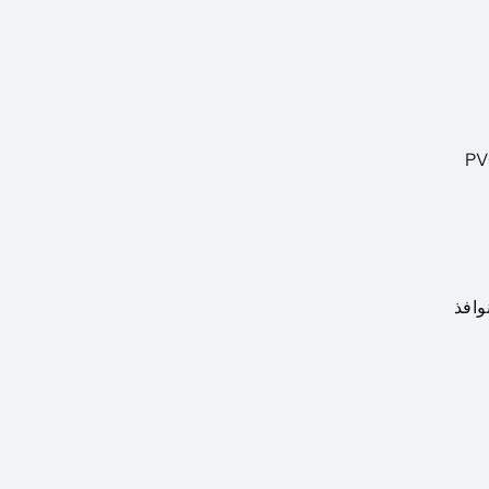
 أنه يحتوي على مقاومة عالية للإشعال ولا ينشر النيران بسهولة. هذا يجعل PVC
وافذ