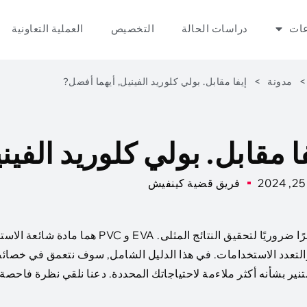
عات
دراسات الحالة
التخصيص
العملية التعاونية
>
مدونة
>
إيفا مقابل. بولي كلوريد الفينيل, أيهما أفضل?
ا مقابل. بولي كلوريد الفي
فريق قضية كينفيش
يعد اختيار المادة المناسبة لمشروعك أو منتجك أمرًا ضروريًا لتحقيق النتائج المثلى. EVA و PVC هما
لتعدد الاستخدامات. في هذا الدليل الشامل, سوف نتعمق في خصا
ذ قرار مستنير بشأنه أكثر ملاءمة لاحتياجاتك المحددة. دعنا نلقي نظرة فاحص