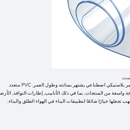
يست
كلوريد البولي فينيل (بولي كلوريد الفينيل) هو بوليمر بلاستيكي اصطناعي يشتهر بمتانته وطول العمر. PVC متعدد
 واسعة من المنتجات, بما في ذلك الأنابيب, إطارات النوافذ, الأرض
 تجعلها خيارًا شائعًا لتطبيقات البناء في الهواء الطلق والبناء.