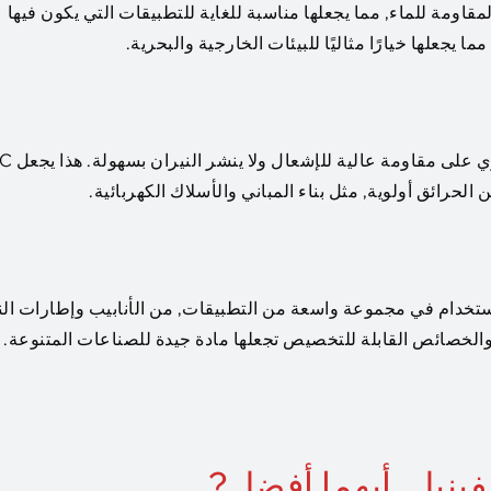
يسية لـ PVC هي خصائصها المقاومة للماء, مما يجعلها مناسبة للغاية للتطبيقات التي يكون فيها
PVC هو بطبيعته محاكة اللهب, وهذا يعني
لحرائق أولوية, مثل بناء المباني والأسلاك الكهربائية.
للاستخدام في مجموعة واسعة من التطبيقات, من الأنابيب وإطارات الن
 والخصائص القابلة للتخصيص تجعلها مادة جيدة للصناعات المتنوعة.
لفينيل, أيهما أفضل?