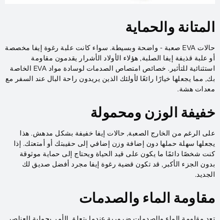
المتانة والحماية
حالات EVA صعبة - واضحة وبسيطة. سواء كانت علبة رغوة إيفا مخصصة
أو علبة قذيفة إيفا الصلبة, هؤلاء الأولاد الأشرار يقدمون مقاومة
استثنائية للتأثير. خصائص امتصاص الصدمات لوسادة مواد EVA الخاصة
بك, مما يجعلها خيارًا رائعًا لأولئك الذين يريدون راحة البال عند السفر مع
معدات هشة.
خفيفة الوزن ومحمولة
على الرغم من الخارج الصعبة, حالات إيفا خفيفة بشكل مدهش. هذا
يجعلها سهلة حملها دون إضافة وزن إضافي إلى حقيبتك أو أمتعتك. إذا
كنت شخصًا دائمًا ما يكون على قيد الحياة ويحتاج إلى حماية موثوقة
بدون الجزء الأكبر, قد تكون قضية رغوة إيفا مجرد أفضل صديق لك
الجديد.
مقاومة الماء والصدمات
تعد مقاومة الماء والصدمات ضرورية عندما يتعلق الأمر بحماية العناصر