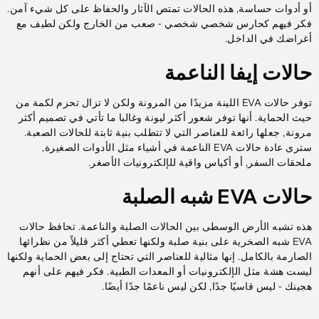
أو أدوات حساسة, هذه الحالات تمتص الآثار والحفاظ على كل شيء آمن.
فكر فيهم كحارس شخصي شخصي - صعب من الخارج ولكن لطيف مع
أغراضك في الداخل.
حالات إيفا الناعمة
توفر حالات EVA اللينة مزيدًا من المرونة ولكن لا تزال تحزم لكمة من
حيث الحماية. أنها توفر شعور أكثر ليونة وغالبا ما تأتي في تصميم أكثر
مرونة, جعلها رائعة للعناصر التي لا تتطلب بنية ثابتة للحالات الصعبة.
سترى عادة حالات EVA الناعمة في أشياء مثل الأدوات الصغيرة,
ملحقات السفر, أو أكياس واقية للإلكترونيات الأصغر.
حالات EVA شبه الصلبة
هذه تشبه الأرض الوسطى بين الحالات الصلبة والناعمة. تحافظ حالات
EVA شبه الصخرية على بنية صلبة ولكنها تعطي أكثر قليلاً من نظرائها
الصارمة بالكامل. إنها مثالية للعناصر التي تحتاج إلى بعض الحماية ولكنها
ليست هشة مثل الإلكترونيات أو المعدات الطبية. فكر فيهم على أنهم
هجينك - ليس قاسيًا جدًا, لكن ليس ناعمًا جدًا أيضًا.