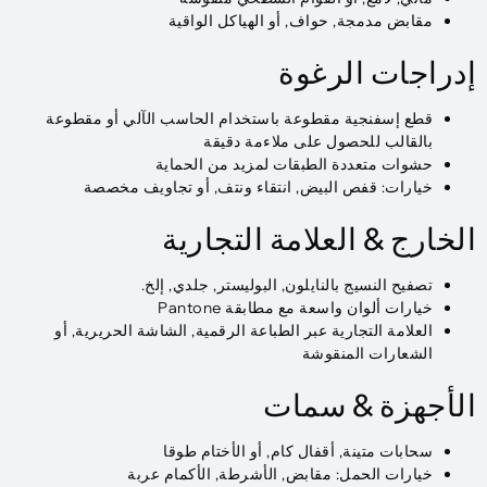
مقابض مدمجة, حواف, أو الهياكل الواقية
إدراجات الرغوة
قطع إسفنجية مقطوعة باستخدام الحاسب الآلي أو مقطوعة
بالقالب للحصول على ملاءمة دقيقة
حشوات متعددة الطبقات لمزيد من الحماية
خيارات: قفص البيض, انتقاء ونتف, أو تجاويف مخصصة
الخارج & العلامة التجارية
تصفيح النسيج بالنايلون, البوليستر, جلدي, إلخ.
خيارات ألوان واسعة مع مطابقة Pantone
العلامة التجارية عبر الطباعة الرقمية, الشاشة الحريرية, أو
الشعارات المنقوشة
الأجهزة & سمات
سحابات متينة, أقفال كام, أو الأختام طوقا
خيارات الحمل: مقابض, الأشرطة, الأكمام عربة