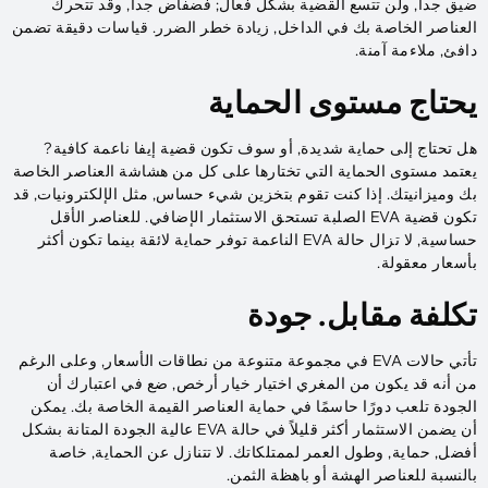
ضيق جدا, ولن تتسع القضية بشكل فعال; فضفاض جدا, وقد تتحرك
العناصر الخاصة بك في الداخل, زيادة خطر الضرر. قياسات دقيقة تضمن
دافئ, ملاءمة آمنة.
يحتاج مستوى الحماية
هل تحتاج إلى حماية شديدة, أو سوف تكون قضية إيفا ناعمة كافية?
يعتمد مستوى الحماية التي تختارها على كل من هشاشة العناصر الخاصة
بك وميزانيتك. إذا كنت تقوم بتخزين شيء حساس, مثل الإلكترونيات, قد
تكون قضية EVA الصلبة تستحق الاستثمار الإضافي. للعناصر الأقل
حساسية, لا تزال حالة EVA الناعمة توفر حماية لائقة بينما تكون أكثر
بأسعار معقولة.
تكلفة مقابل. جودة
تأتي حالات EVA في مجموعة متنوعة من نطاقات الأسعار, وعلى الرغم
من أنه قد يكون من المغري اختيار خيار أرخص, ضع في اعتبارك أن
الجودة تلعب دورًا حاسمًا في حماية العناصر القيمة الخاصة بك. يمكن
أن يضمن الاستثمار أكثر قليلاً في حالة EVA عالية الجودة المتانة بشكل
أفضل, حماية, وطول العمر لممتلكاتك. لا تتنازل عن الحماية, خاصة
بالنسبة للعناصر الهشة أو باهظة الثمن.