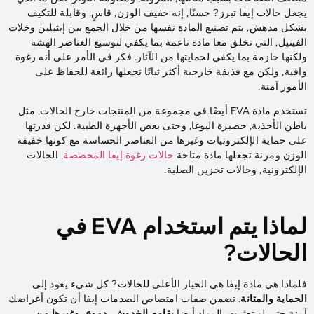
يجعل حالات إيفا تبرز? حسنًا, إنه خفيف الوزن, قاسٍ, وقابلة للتكيف
بشكل مدهش. يتم تصنيع المادة نفسها من خلال الجمع بين إيثيلين وخلات
الفينيل, التي تخلق معا مادة ناعمة بما يكفي لتوسيع العناصر الهشة
ولكنها حازمة بما يكفي لحمايتها من الآثار. فكر في الأمر على أنه رغوة
واقية, ولكن مع قذيفة خارجية أكثر ثباتًا تجعلها رائعة للحفاظ على
الأمور آمنة.
تستخدم مادة EVA أيضًا في مجموعة من المنتجات خارج الحالات, مثل
باطن الأحذية, حصيرة اليوغا, وحتى بعض الأجهزة الطبية. لكن قدرتها
على حماية الإلكترونيات وغيرها من العناصر الحساسة مع كونها خفيفة
الوزن ومرنة تجعلها مادة متاحة
حالات رغوة إيفا المخصصة
, الحالات
الإلكترونية, وحالات تخزين الصلبة.
لماذا يتم استخدام EVA في
الحالات?
فلماذا هي مادة إيفا هي الخيار الأعلى للحالات? كل شيء يعود إلى
الحماية والمتانة
. تضمن صفات امتصاص الصدمات إيفا أن تكون أغراضك
آمنة حتى لو تعثرت. المواد أيضا
يقاوم الخدوش, دموع, وغيرها من