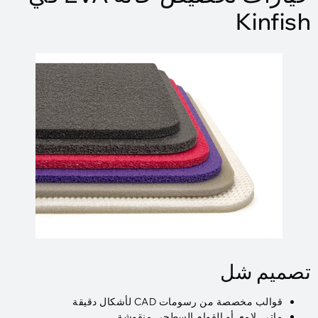
Kinfish
تصميم شل
قوالب مخصصة من رسومات CAD لأشكال دقيقة
ماتي, لامع, أو القوام السطحي منقوشة