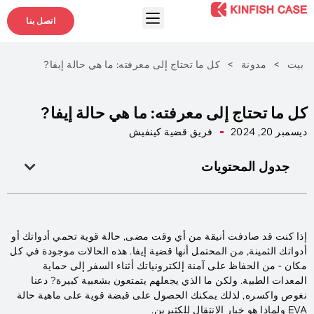
اتصل بنا
بيت
>
مدونة
>
كل ما تحتاج إلى معرفته: ما هي حالة إيفا?
كل ما تحتاج إلى معرفته: ما هي حالة إيفا?
ديسمبر 20, 2024
فريق قضية كينفيش
جدول المحتويات
إذا كنت قد صادفت أنيقة من أي وقت مضى, حالة قوية تحمي أدواتك أو
أدواتك الثمينة, من المحتمل أنها قضية إيفا. هذه الحالات موجودة في كل
مكان - من الحفاظ على آمنة إلكترونياتك أثناء السفر إلى حماية
المعدات الطبية. ولكن ما الذي يجعلهم يتمتعون بشعبية كبيرة? دعنا
نغوص واكسره, لذلك يمكنك الحصول على قبضة قوية على ماهية حالة
EVA ولماذا هو خيار الانتقال للكثيرين.