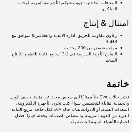
الإضافات الداخلية: جيوب شبكة, الأشرطة المرنة, لوحات
الفيلكرو
امتثال & إنتاج
رغاوي مقاومة للحريق, ادارة الاغذية والعقاقير & متوافق مع
RoHS
موك منخفض من 200 وحدات
النماذج الأولية السريعة في 2-3 أسابيع, قابلة للتطوير للإنتاج
الضخم
خاتمة
تعتبر حالات EVA حلاً ممتازًا لأي شخص يبحث عن متينة, خفيف الوزن,
والحماية القابلة للتخصيص. سواء كنت تخزن الأجهزة الإلكترونية,
المعدات الطبية, أو الأدوات, هناك حالة EVA لكل حاجة. مزيج المادة
الفريد من القوة, المرونة, وامتصاص الصدمات يجعله خيارًا أفضل
لحماية الأشياء الثمينة الخاصة بك.