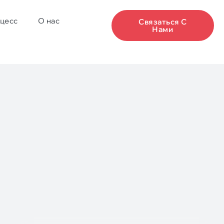
цесс
О нас
Связаться С
Нами