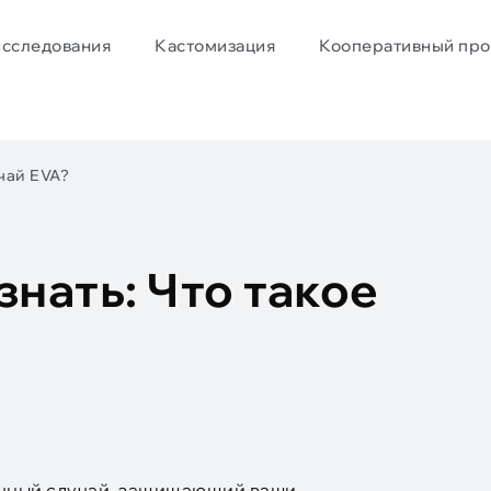
исследования
Кастомизация
Кооперативный про
учай EVA?
знать: Что такое
рочный случай, защищающий ваши