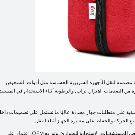
ة مصممة لنقل الأجهزة السريرية الحساسة مثل أدوات التشخيص,
ة من الصدمات, اهتزاز, تراب, والرطوبة أثناء الاستخدام في المست
نية على متطلبات جهاز محددة. غالبًا ما تشتمل على تصميمات داخل
نع الحركة والحفاظ على معايرة الجهاز أثناء النقل.
تُستخدم حالات حمل المعدات الطبية بشكل شائع في المستشفيات, الاستجابة للطوارئ, وتوزيع OEM. اعتمادا على