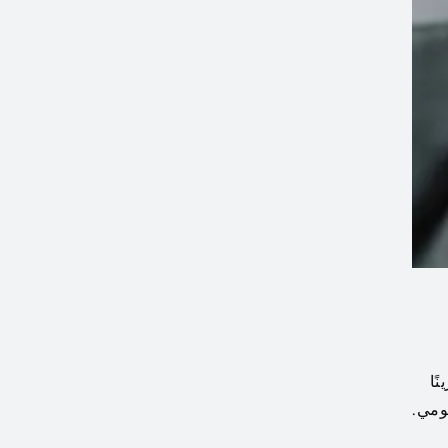
نًا
يومي.