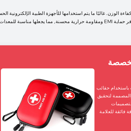
فاءة الوزن. غالبًا ما يتم استخدامها للأجهزة الطبية الإلكترونية ال
التي تتطلب حماية مستقرة أثناء النقل. كما أنها توفر حماية EMI ومقاومة حرارية محسنة, مما يجعلها مناسبة للمعدات
زة ومخصصة
 باستخدام حقائب
EV المعتمدة من REACH وRoHS والمصممة لتحقيق
التصميمات
 فائقة للعلامة