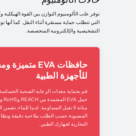
توفر علب الألومنيوم التوازن بين القوة الهيكلية وك
التشخيصية والإلكترونية المتخصصة.
حافظات EVA متمي
للأجهزة الطبية
قم بحماية معدات الرعاية الصحية الحساسة
حمل A
متانة لا تقبل المساومة. لدينا للماء, تضمن 
المصبوبة حسب الطلب ملاءمة دقيقة ونظافة
التجارية لجهازك الطبي.