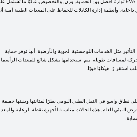
بالمقارنة مع حالات الشحن الصلبة, توفر حافظات EVA توازنًا أفضل بين الحماية, وزن, والتخصيص. غالبًا ما تشتمل 
خلية, وأنظمة إدارة الكابلات للحفاظ على المعدات الطبية آمنة أثن
بيئات النقل عالية التأثير مثل الخدمات اللوجستية الجوية والأرضية. أنها توفر حماية
حركة لمسافات طويلة. يتم استخدامها بشكل شائع للمعدات الرأسمال
ستقرارًا هيكليًا قويًا.
لى نطاق واسع في النقل الطبي اليومي نظرًا لمتانتها وبنيتها خفيفة
التعرض البيئي العام. هذه الحالات مناسبة لأجهزة نقطة الرعاية والمعد
ماية.