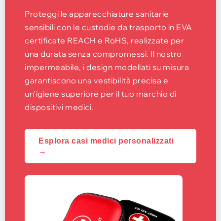
Proteggi le apparecchiature sanitarie
sensibili con le custodie da trasporto in EVA
certificate REACH e RoHS, realizzate per
una durata senza compromessi. Il nostro
impermeabile, i design modellati su misura
garantiscono una vestibilità precisa e
un'igiene superiore per il tuo marchio di
dispositivi medici.
Esplora casi medici personalizzati
→